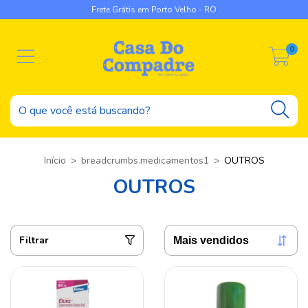
Frete Grátis em Porto Velho - RO
0
Início
>
breadcrumbs.medicamentos1
>
OUTROS
OUTROS
Filtrar