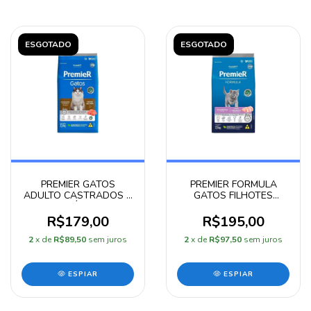
ESGOTADO
ESGOTADO
PREMIER GATOS
PREMIER FORMULA
ADULTO CASTRADOS 6
GATOS FILHOTES
MESES Á 6 ANOS
FRANGO 7,5 KG
SALMÃO 7,5KG
R$179,00
R$195,00
2
x de
R$89,50
sem juros
2
x de
R$97,50
sem juros
ESPIAR
ESPIAR