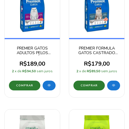
PREMIER GATOS
PREMIER FORMULA
ADULTOS PELOS
GATOS CASTRADO
LONGOS SALMÃO 7,5KG
FRANGO 7,5 KG
R$189,00
R$179,00
2
x de
R$94,50
sem juros
2
x de
R$89,50
sem juros