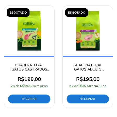
ESGOTADO
ESGOTADO
GUABI NATURAL
GUABI NATURAL
GATOS CASTRADOS
GATOS ADULTO
CORDEIRO E AVEIA
FRANGO E ARROZ
7,5KG
INTEGRAL 7,5KG
R$199,00
R$195,00
2
x de
R$99,50
sem juros
2
x de
R$97,50
sem juros
ESPIAR
ESPIAR