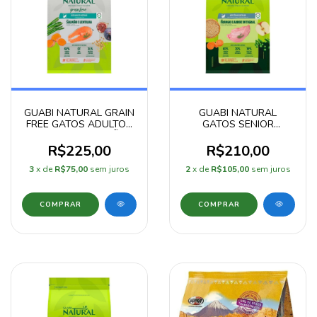
GUABI NATURAL GRAIN
GUABI NATURAL
FREE GATOS ADULTOS
GATOS SENIOR
CASTRADOS SALMÃO E
CASTRADOS FRANGO
LENTILHA 7,5KG
7,5KG
R$225,00
R$210,00
3
x de
R$75,00
sem juros
2
x de
R$105,00
sem juros