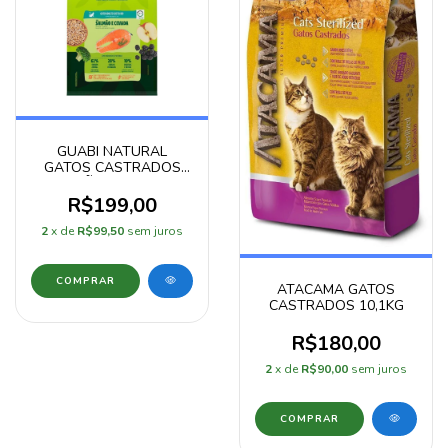
GUABI NATURAL
GATOS CASTRADOS
SALMÃO E CEVADA
7,5KG
R$199,00
2
x de
R$99,50
sem juros
ATACAMA GATOS
CASTRADOS 10,1KG
R$180,00
2
x de
R$90,00
sem juros