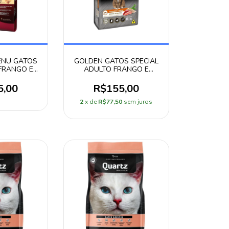
ENU GATOS
GOLDEN GATOS SPECIAL
FRANGO E
ADULTO FRANGO E
0,1KG
CARNE 10,1KG
5,00
R$155,00
2
x de
R$77,50
sem juros