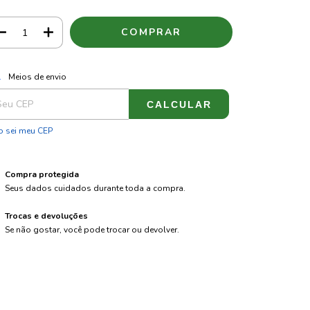
ALTERAR CEP
regas para o CEP:
Meios de envio
CALCULAR
 sei meu CEP
Compra protegida
Seus dados cuidados durante toda a compra.
Trocas e devoluções
Se não gostar, você pode trocar ou devolver.