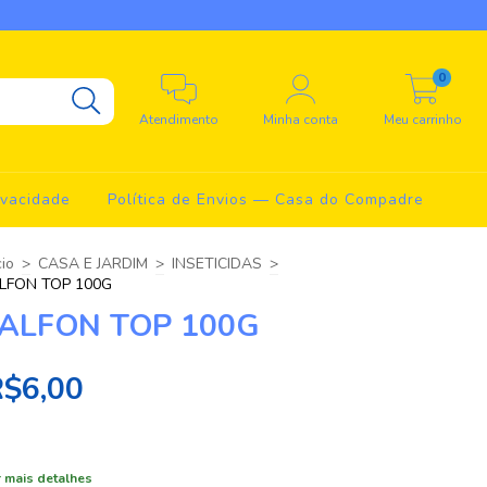
0
Atendimento
Minha conta
Meu carrinho
ivacidade
Política de Envios — Casa do Compadre
cio
>
CASA E JARDIM
>
INSETICIDAS
>
LFON TOP 100G
ALFON TOP 100G
R$6,00
 mais detalhes