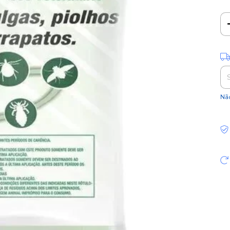
Ent
Não