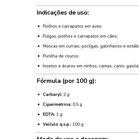
Indicações de uso:
Piolhos e carrapatos em aves;
Pulgas, piolhos e carrapatos em cães;
Moscas em currais, pocilgas, galinheiros e estáb
Punilha de couros;
Insetos e ácaros em ninhos, camas, canis, gaiola
Fórmula (por 100 g):
Carbaryl:
2 g
Cipermetrina:
0,5 g
EDTA:
1 g
Veículo q.s.p.:
100 g