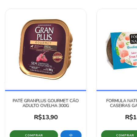
PATÊ GRANPLUS GOURMET CÃO
FORMULA NATU
ADULTO OVELHA 300G
CASEIRAS G
FRANG
R$13,90
R$1